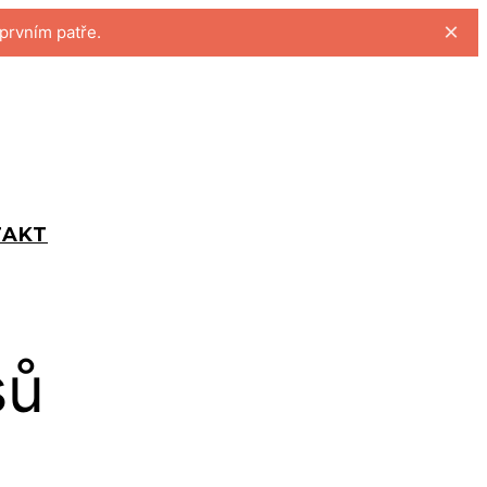
×
 prvním patře.
TAKT
sů