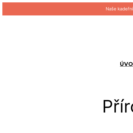
Přeskočit
Naše kadeřnic
na
obsah
ÚV
Pří