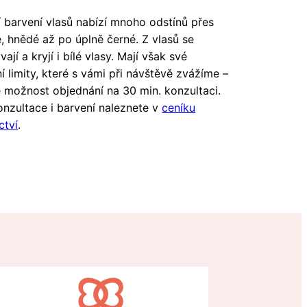
í barvení vlasů nabízí mnoho odstínů přes
 hnědé až po úplně černé. Z vlasů se
jí a kryjí i bílé vlasy. Mají však své
ní limity, které s vámi při návštěvě zvážíme –
e možnost objednání na 30 min. konzultaci.
nzultace i barvení naleznete v
ceníku
ctví
.