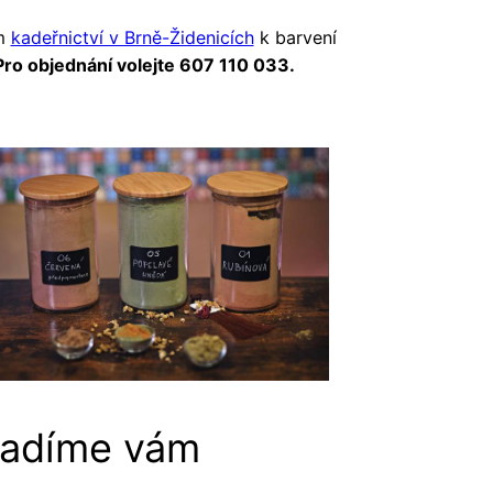
em
kadeřnictví v Brně-Židenicích
k barvení
Pro objednání volejte 607 110 033.
radíme vám