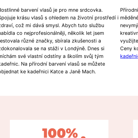
Rostlinné barvení vlasů je pro mne srdcovka.
Přírodn
Spojuje krásu vlasů s ohledem na životní prostředí i
měděné,
zdraví, což mi dává smysl. Abych tuto službu
nevymýva
nabídla co nejprofesionálněji, několik let jsem
kreativ
testovala různé značky, sbírala zkušenosti a
využijt
zdokonalovala se na stáži v Londýně. Dnes si
Ceny ko
míchám své vlastní odstíny a školím svůj tým
kadeřni
kadeřnic. Na přírodní barvení vlasů se můžete
objednat ke kadeřnici Katce a Janě Mach.