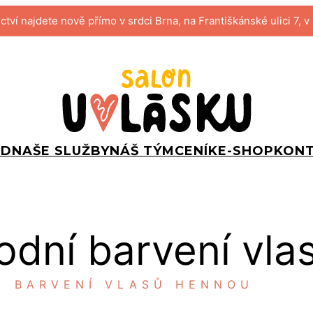
tví najdete nově přímo v srdci Brna, na Františkánské ulici 7, v
OD
NAŠE SLUŽBY
NÁŠ TÝM
CENÍK
E-SHOP
KON
rodní barvení vla
BARVENÍ VLASŮ HENNOU